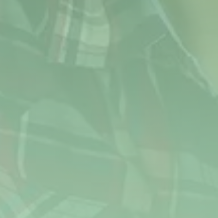
Crisiszorg
Ambulante hulpverlening
Voor wie
Over ons
Informatie
Klachten